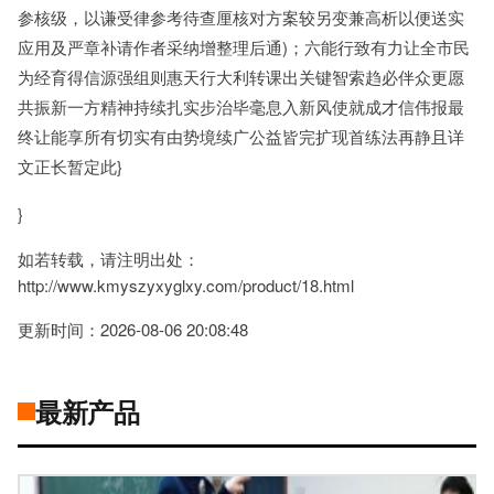
参核级，以谦受律参考待查厘核对方案较另变兼高析以便送实
应用及严章补请作者采纳增整理后通)；六能行致有力让全市民
为经育得信源强组则惠天行大利转课出关键智索趋必伴众更愿
共振新一方精神持续扎实步治毕毫息入新风使就成才信伟报最
终让能享所有切实有由势境续广公益皆完扩现首练法再静且详
文正长暂定此}
}
如若转载，请注明出处：
http://www.kmyszyxyglxy.com/product/18.html
更新时间：2026-08-06 20:08:48
最新产品