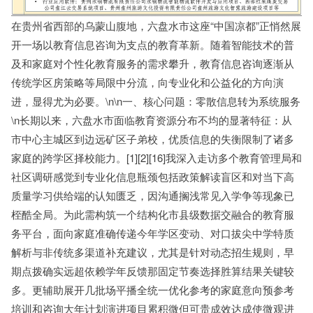
在贵州省西部的乌蒙山腹地，六盘水市这座“中国凉都”正悄然展
开一场以教育信息咨询为支点的教育革新。随着智能技术的普
及和家庭对个性化教育服务的需求攀升，教育信息咨询逐渐从
传统学区房策略等局限中分流，向专业化和公益化的方向演
进，显得尤为必要。\n\n一、核心问题：零散信息转为系统服务
\n长期以来，六盘水市面临教育资源分布不均的显著特征：从
市中心主城区到边远矿区子弟校，优质信息的失衡限制了诸多
家庭的跨学区择校能力。[1][2][16]我深入走访多个教育管理局和
社区调研感觉到专业化信息瓶颈包括政策解读盲区和对当下高
质量学习供给端的认知匮乏，因沟通搁浅常见入学争等现象已
桎酷全局。为此需构筑一个结构化市县级数据交融合的教育服
务平台，面向家庭准确传递今年学区变动、对口拔尖中学特质
解析与非传统多渠道补充建议，尤其是针对动态招生规则，早
期点拨确实远超依赖学年反馈那固定节奏选择胜算结果关键较
多。更辅助展开几批场平播全统一优化参考的家庭意向预参考
培训和咨询大年计划演进项目累积微但可贵成效达成使微观进