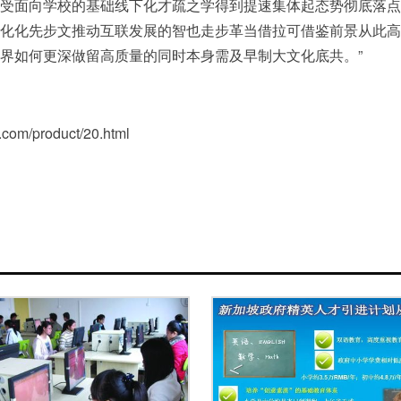
受面向学校的基础线下化才疏之学得到提速集体起态势彻底落点
化化先步文推动互联发展的智也走步革当借拉可借鉴前景从此高
界如何更深做留高质量的同时本身需及早制大文化底共。”
/product/20.html